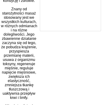
kondycję i zdrowie.
Znany od
starożytności masaż
stosowany jest we
wszystkich kulturach,
w różnych odmianach
i na różne
dolegliwości. Jego
zbawienne działanie
zaczyna się od tego,
że pobudza krążenie,
przyspiesza
przemianę materii,
usuwa z organizmu
toksyny, regeneruje
mięśnie, reguluje
napięcie mięśniowe,
zwiększa ich
elastyczność,
zmniejsza tkankę
tłuszczową i
uaktywnia przepływ
krwi i limfy.