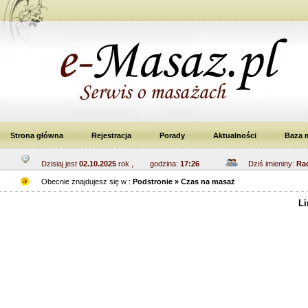
Strona główna
Rejestracja
Porady
Aktualności
Baza 
Dzisiaj jest
02.10.2025
rok , godzina:
17:26
Dziś imieniny:
Rac
Obecnie znajdujesz się w :
Podstronie » Czas na masaż
Li