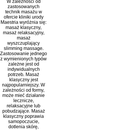
W zależności od
zastosowanych
technik masażu w
ofercie kliniki urody
Maestria wyróżnia się:
masaż klasyczny,
masaż relaksacyjny,
masaż
wyszczuplający
slimming massage.
Zastosowanie jednego
z wymienionych typów
zależne jest od
indywidualnych
potrzeb. Masaż
klasyczny jest
najpopularniejszy. W
zależności od formy,
może mieć działanie
lecznicze,
relaksacyjne lub
pobudzające. Masaż
klasyczny poprawia
samopoczucie,
dotlenia skórę,