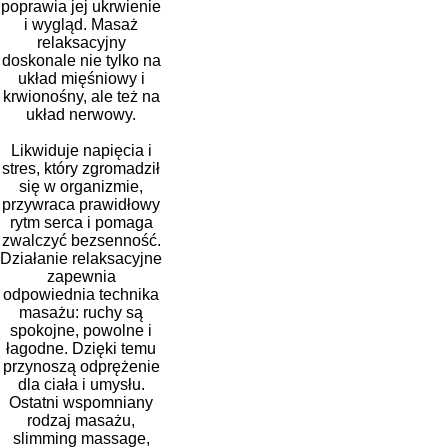
poprawia jej ukrwienie
i wygląd. Masaż
relaksacyjny
doskonale nie tylko na
układ mięśniowy i
krwionośny, ale też na
układ nerwowy.
Likwiduje napięcia i
stres, który zgromadził
się w organizmie,
przywraca prawidłowy
rytm serca i pomaga
zwalczyć bezsenność.
Działanie relaksacyjne
zapewnia
odpowiednia technika
masażu: ruchy są
spokojne, powolne i
łagodne. Dzięki temu
przynoszą odprężenie
dla ciała i umysłu.
Ostatni wspomniany
rodzaj masażu,
slimming massage,