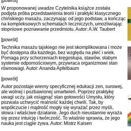
[powrót]
W proponowanej uwadze Czytelnika książce została
podjęta próba przedstawienia teorii i praktyki klasycznego
chińskiego masażu, zaczynając od jego podstaw, a kończąc
na kompleksowych schematach leczniczych, umożliwiając
stopniowe poznawanie przedmiotu. Autor: A.W. Taubert
[powrót]
Technika masażu tajskiego nie jest skomplikowana i może
być dostępna dla każdego, bez względu na płeć i wiek.
Pomaga przy schorzeniach kręgosłupa, stawów, słabym
systemie odpornościowym, przywraca organizmowi stan
równowagi. Autor: Ananda Apfelbaum
[powrót]
Autor pozostaje wierny specyficznej edukacji zen, surowej,
ale wolnej i pozbawionej umartwień. Poprzez praktykę
uwagi uczy, jak osiągnąć stan gotowości Umysłu, który
pozwala uchwycić realność każdej chwili. Tak, by
współczucie i mądrość mogły się wyrażać przez myśli,
słowa i właściwe działanie. Jego duch nieustannie wyraża
się przez intuicję i twórczość. To właśnie sprawia, że jego
nauka jest ciągle żywa. Autor: Mistrz Kaisen