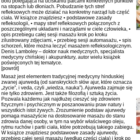
bólu polegająca na uciskaniu palcami konkretnych punktów
na stopach lub dłoniach. Pobudzanie tych stref
refleksowych może działać na konkretny narząd lub część
ciała. W książce znajdziesz • podstawowe zasady
refleksologii, • mapy stref refleksowych połączonych z
poszczególnymi układami i narządami w ciele człowieka, •
opis przebiegu całej sesji masażu krok po kroku
zilustrowany zdjęciami, • przebieg sesji automasażu, • spis
schorzeń, które można leczyć masażem refleksologicznym.
Denis Lamboley – doktor nauk medycznych, specjalista
medycyny chińskiej i akupunktury, autor wielu książek
poświęconych tej tematyce.
[powrót]
Masaż jest elementem tradycyjnej medycyny hinduskiej
zwanej ajurwedą (od sanskryckich słów ajur, które oznacza
„życie”, i veda, czyli „wiedza, nauka”). Ajurweda zajmuje się
nie tylko zdrowiem. Jest także filozofią i sztuką życia.
Pozwala każdemu jak najdłużej cieszyć się zdrowiem
fizycznym i psychicznym w poszanowaniu praw natury i
wszystkich istot żywych. Zrozumienie podstaw ajurwedy
pomaga masażyście na dostosowanie masażu do stanu
zdrowia danej osoby, w tym na wybór właściwego oleju,
rytmu ruchów i partii ciała, które potrzebują takiego zabiegu.
W książce znajdziesz podstawowe zasady ajurwedy,
przebieg całej sesji masażu (według części ciała) i krok po