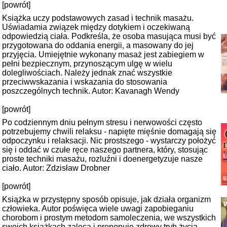
[powrót]
Książka uczy podstawowych zasad i technik masażu.
Uświadamia związek między dotykiem i oczekiwaną
odpowiedzią ciała. Podkreśla, że osoba masująca musi być
przygotowana do oddania energii, a masowany do jej
przyjęcia. Umiejętnie wykonany masaż jest zabiegiem w
pełni bezpiecznym, przynoszącym ulgę w wielu
dolegliwościach. Należy jednak znać wszystkie
przeciwwskazania i wskazania do stosowania
poszczególnych technik. Autor: Kavanagh Wendy
[powrót]
Po codziennym dniu pełnym stresu i nerwowości często
potrzebujemy chwili relaksu - napięte mięśnie domagają się
odpoczynku i relaksacji. Nic prostszego - wystarczy położyć
się i oddać w czułe ręce naszego partnera, który, stosując
proste techniki masażu, rozluźni i doenergetyzuje nasze
ciało. Autor: Zdzisław Drobner
[powrót]
Książka w przystępny sposób opisuje, jak działa organizm
człowieka. Autor poświęca wiele uwagi zapobieganiu
chorobom i prostym metodom samoleczenia, we wszystkich
swoich książkach zaleca i proponuje zdrowy tryb życia.