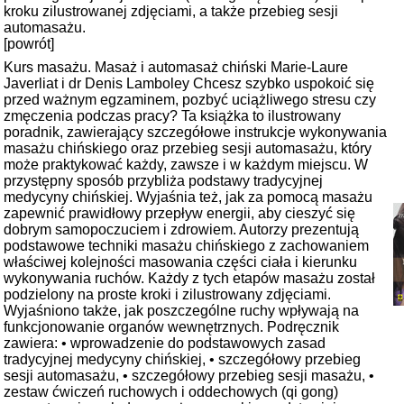
kroku zilustrowanej zdjęciami, a także przebieg sesji
automasażu.
[powrót]
Kurs masażu. Masaż i automasaż chiński Marie-Laure
Javerliat i dr Denis Lamboley Chcesz szybko uspokoić się
przed ważnym egzaminem, pozbyć uciążliwego stresu czy
zmęczenia podczas pracy? Ta książka to ilustrowany
poradnik, zawierający szczegółowe instrukcje wykonywania
masażu chińskiego oraz przebieg sesji automasażu, który
może praktykować każdy, zawsze i w każdym miejscu. W
przystępny sposób przybliża podstawy tradycyjnej
medycyny chińskiej. Wyjaśnia też, jak za pomocą masażu
zapewnić prawidłowy przepływ energii, aby cieszyć się
dobrym samopoczuciem i zdrowiem. Autorzy prezentują
podstawowe techniki masażu chińskiego z zachowaniem
właściwej kolejności masowania części ciała i kierunku
wykonywania ruchów. Każdy z tych etapów masażu został
podzielony na proste kroki i zilustrowany zdjęciami.
Wyjaśniono także, jak poszczególne ruchy wpływają na
funkcjonowanie organów wewnętrznych. Podręcznik
zawiera: • wprowadzenie do podstawowych zasad
tradycyjnej medycyny chińskiej, • szczegółowy przebieg
sesji automasażu, • szczegółowy przebieg sesji masażu, •
zestaw ćwiczeń ruchowych i oddechowych (qi gong)