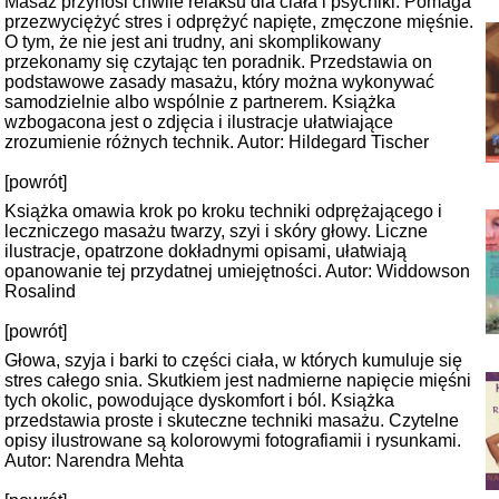
Masaż przynosi chwile relaksu dla ciała i psychiki. Pomaga
przezwyciężyć stres i odprężyć napięte, zmęczone mięśnie.
O tym, że nie jest ani trudny, ani skomplikowany
przekonamy się czytając ten poradnik. Przedstawia on
podstawowe zasady masażu, który można wykonywać
samodzielnie albo wspólnie z partnerem. Książka
wzbogacona jest o zdjęcia i ilustracje ułatwiające
zrozumienie różnych technik. Autor: Hildegard Tischer
[powrót]
Książka omawia krok po kroku techniki odprężającego i
leczniczego masażu twarzy, szyi i skóry głowy. Liczne
ilustracje, opatrzone dokładnymi opisami, ułatwiają
opanowanie tej przydatnej umiejętności. Autor: Widdowson
Rosalind
[powrót]
Głowa, szyja i barki to części ciała, w których kumuluje się
stres całego snia. Skutkiem jest nadmierne napięcie mięśni
tych okolic, powodujące dyskomfort i ból. Książka
przedstawia proste i skuteczne techniki masażu. Czytelne
opisy ilustrowane są kolorowymi fotografiamii i rysunkami.
Autor: Narendra Mehta