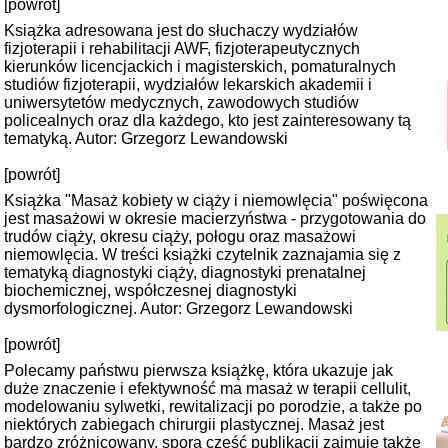
[powrót]
Książka adresowana jest do słuchaczy wydziałów
fizjoterapii i rehabilitacji AWF, fizjoterapeutycznych
kierunków licencjackich i magisterskich, pomaturalnych
studiów fizjoterapii, wydziałów lekarskich akademii i
uniwersytetów medycznych, zawodowych studiów
policealnych oraz dla każdego, kto jest zainteresowany tą
tematyką. Autor: Grzegorz Lewandowski
[powrót]
Książka "Masaż kobiety w ciąży i niemowlęcia" poświęcona
jest masażowi w okresie macierzyństwa - przygotowania do
trudów ciąży, okresu ciąży, połogu oraz masażowi
niemowlęcia. W treści książki czytelnik zaznajamia się z
tematyką diagnostyki ciąży, diagnostyki prenatalnej
biochemicznej, współczesnej diagnostyki
dysmorfologicznej. Autor: Grzegorz Lewandowski
[powrót]
Polecamy państwu pierwsza książkę, która ukazuje jak
duże znaczenie i efektywność ma masaż w terapii cellulit,
modelowaniu sylwetki, rewitalizacji po porodzie, a także po
niektórych zabiegach chirurgii plastycznej. Masaż jest
bardzo zróżnicowany, sporą część publikacji zajmuje także