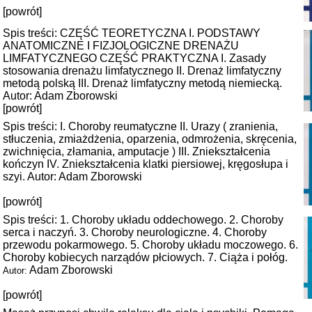
[powrót]
Spis treści: CZĘŚĆ TEORETYCZNA I. PODSTAWY
ANATOMICZNE I FIZJOLOGICZNE DRENAŻU
LIMFATYCZNEGO CZĘŚĆ PRAKTYCZNA I. Zasady
stosowania drenażu limfatycznego II. Drenaż limfatyczny
metodą polską III. Drenaż limfatyczny metodą niemiecką.
Autor: Adam Zborowski
[powrót]
Spis treści: I. Choroby reumatyczne II. Urazy ( zranienia,
stłuczenia, zmiażdżenia, oparzenia, odmrożenia, skręcenia,
zwichnięcia, złamania, amputacje ) III. Zniekształcenia
kończyn IV. Zniekształcenia klatki piersiowej, kręgosłupa i
szyi. Autor: Adam Zborowski
[powrót]
Spis treści: 1. Choroby układu oddechowego. 2. Choroby
serca i naczyń. 3. Choroby neurologiczne. 4. Choroby
przewodu pokarmowego. 5. Choroby układu moczowego. 6.
Choroby kobiecych narządów płciowych. 7. Ciąża i połóg.
Adam Zborowski
Autor:
[powrót]