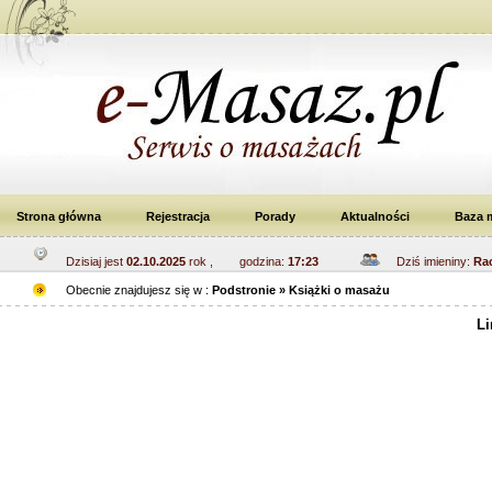
Strona główna
Rejestracja
Porady
Aktualności
Baza 
Dzisiaj jest
02.10.2025
rok , godzina:
17:23
Dziś imieniny:
Rac
Obecnie znajdujesz się w :
Podstronie » Książki o masażu
Li