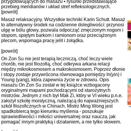
przygotowujących do masażu • rysunki przedstawiające
przebieg meridianów i układ stref refleksologicznych.
[powrót]
Masaż relaksacyjny. Wszystkie techniki Karin Schutt. Masaż
to alternatywny środek na codzienne dolegliwości: przynosi
ulgę w bólu głowy, pozwala odpocząć zmęczonym nogom i
stopom, spiętym barkom i ramionom oraz przeciążonym
plecom, wspomaga pracę jelit i żołądka.
[powrót]
On Zon Su nie jest terapią leczniczą, choć leczy wiele
chorób, nie jest filozofią, choć odkrywa arkana relacji
między mikrokosmosem a makrokosmosem. Poprzez dłonie
i stopy zostaje przywrócona równowaga pomiędzy In(yin) i
Young (yang), która zapewnia życie w zdrowiu. Opis
masażu On Zon Su został w tej książce wzbogacony
oryginalnymi mapami pochodzącymi od starożytnych
mistrzów. Jednym z nich był Mak Zi, który w VI wieku p.n.e.
założył szkołę moistyczną, należącą do najważniejszych
szkół filozoficznych w Chinach. Mistrz Ming Wong jest
spadkobiercą tego kierunku myślenia - poszukuje
sprawiedliwości i miłości uniwersalnej oraz naucza, jak
pomagać innym praktyką i działaniem, a nie tylko słowem.