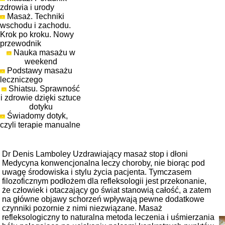
zdrowia i urody
Masaż. Techniki
wschodu i zachodu.
Krok po kroku. Nowy
przewodnik
Nauka masażu w
weekend
Podstawy masażu
leczniczego
Shiatsu. Sprawność
i zdrowie dzięki sztuce
dotyku
Świadomy dotyk,
czyli terapie manualne
Dr Denis Lamboley Uzdrawiający masaż stop i dłoni
Medycyna konwencjonalna leczy choroby, nie biorąc pod
uwagę środowiska i stylu życia pacjenta. Tymczasem
filozoficznym podłożem dla refleksologii jest przekonanie,
że człowiek i otaczający go świat stanowią całość, a zatem
na główne objawy schorzeń wpływają pewne dodatkowe
czynniki pozornie z nimi niezwiązane. Masaż
refleksologiczny to naturalna metoda leczenia i uśmierzania