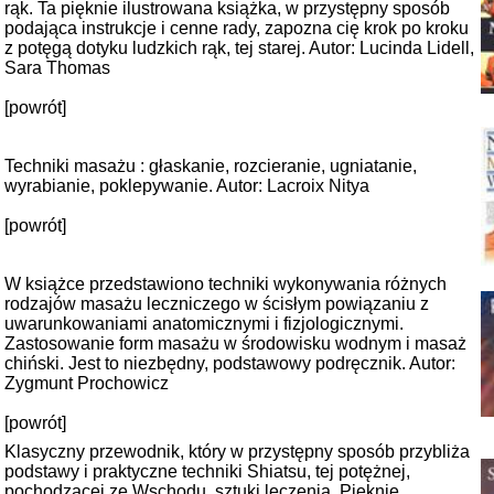
rąk. Ta pięknie ilustrowana książka, w przystępny sposób
podająca instrukcje i cenne rady, zapozna cię krok po kroku
z potęgą dotyku ludzkich rąk, tej starej. Autor: Lucinda Lidell,
Sara Thomas
[powrót]
Techniki masażu : głaskanie, rozcieranie, ugniatanie,
wyrabianie, poklepywanie. Autor: Lacroix Nitya
[powrót]
W książce przedstawiono techniki wykonywania różnych
rodzajów masażu leczniczego w ścisłym powiązaniu z
uwarunkowaniami anatomicznymi i fizjologicznymi.
Zastosowanie form masażu w środowisku wodnym i masaż
chiński. Jest to niezbędny, podstawowy podręcznik. Autor:
Zygmunt Prochowicz
[powrót]
Klasyczny przewodnik, który w przystępny sposób przybliża
podstawy i praktyczne techniki Shiatsu, tej potężnej,
pochodzącej ze Wschodu, sztuki leczenia. Pięknie