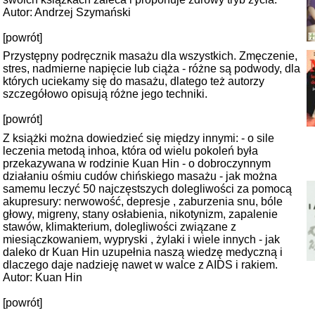
Autor: Andrzej Szymański
[powrót]
Przystępny podręcznik masażu dla wszystkich. Zmęczenie,
stres, nadmierne napięcie lub ciąża - różne są podwody, dla
których uciekamy się do masażu, dlatego też autorzy
szczegółowo opisują różne jego techniki.
[powrót]
Z książki można dowiedzieć się między innymi: - o sile
leczenia metodą inhoa, która od wielu pokoleń była
przekazywana w rodzinie Kuan Hin - o dobroczynnym
działaniu ośmiu cudów chińskiego masażu - jak można
samemu leczyć 50 najczęstszych dolegliwości za pomocą
akupresury: nerwowość, depresje , zaburzenia snu, bóle
głowy, migreny, stany osłabienia, nikotynizm, zapalenie
stawów, klimakterium, dolegliwości związane z
miesiączkowaniem, wypryski , żylaki i wiele innych - jak
daleko dr Kuan Hin uzupełnia naszą wiedzę medyczną i
dlaczego daje nadzieję nawet w walce z AIDS i rakiem.
Autor: Kuan Hin
[powrót]