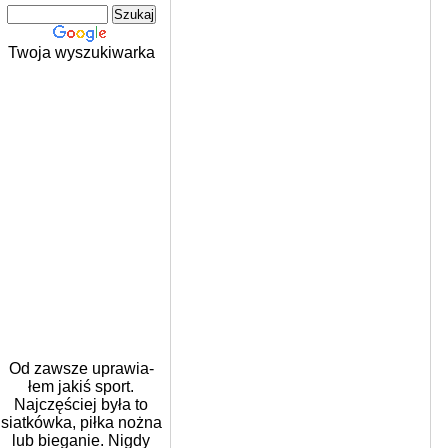
Twoja wyszukiwarka
Od zawsze upra­wia­
łem jakiś
sport
.
Najczęściej była to
siat­kówka, piłka nożna
lub bie­ga­nie. Nigdy