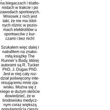
na bie­ga­czach i tria­tlo­
ni­stach w trak­cie i po
zawo­dach spor­to­wych.
Wniosek z nich jest
taki, że nie ma istot­
nych róż­nic w pozio­
mach elek­tro­li­tów u
spor­tow­ców z kur­
czami i bez nich!
Szukałem więc dalej i
natra­fi­łem na zna­ko­
mitą książkę The
Runner’s Body, któ­rej
auto­rami są R. Tucker
PhD, J. Dugas PhD.
Jest w niej cały roz­
dział poświę­cony inte­
re­su­ją­cemu mnie zja­
wi­sku. Można się z
niego w dużym skró­cie
dowie­dzieć, że w
środo­wi­sku medycz­
nym coraz więk­szą
popu­lar­no­ścią cie­szy