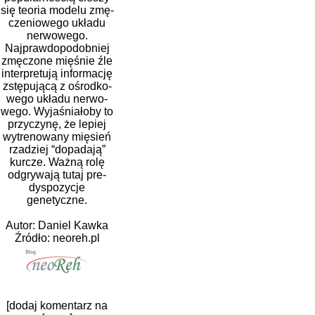
się teo­ria modelu zmę­
cze­nio­wego układu
ner­wo­wego.
Najprawdopodobniej
zmę­czone mię­śnie źle
inter­pre­tują infor­ma­cję
zstę­pu­jącą z ośrod­ko­
wego układu ner­wo­
wego. Wyjaśniałoby to
przy­czynę, że lepiej
wytre­no­wany mię­sień
rza­dziej “dopa­dają”
kur­cze. Ważną rolę
odgry­wają tutaj pre­
dys­po­zy­cje
genetyczne.
Autor: Daniel Kawka
Źródło:
neoreh.pl
[dodaj komentarz na