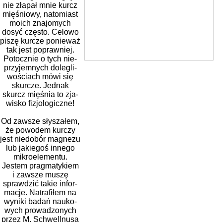
nie zła­pał mnie kurcz
mię­śniowy, nato­miast
moich zna­jo­mych
dosyć często. Celowo
piszę kur­cze ponie­waż
tak jest popraw­niej.
Potocznie o tych nie­
przy­jem­nych dole­gli­
wo­ściach mówi się
skur­cze. Jednak
skurcz mię­śnia to zja­
wi­sko fizjologiczne!
Od zawsze sły­sza­łem,
że powo­dem kur­czy
jest nie­do­bór magnezu
lub jakie­goś innego
mikro­ele­mentu.
Jestem prag­ma­ty­kiem
i zawsze muszę
spraw­dzić takie infor­
ma­cje. Natrafiłem na
wyniki badań nauko­
wych pro­wa­dzo­nych
przez M. Schwellnusa