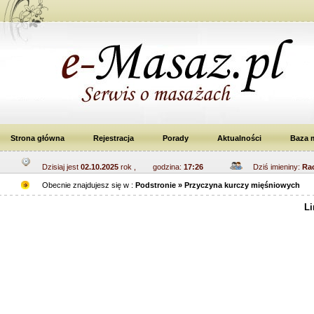
Strona główna
Rejestracja
Porady
Aktualności
Baza 
Dzisiaj jest
02.10.2025
rok , godzina:
17:26
Dziś imieniny:
Rac
Obecnie znajdujesz się w :
Podstronie » Przyczyna kurczy mięśniowych
Li