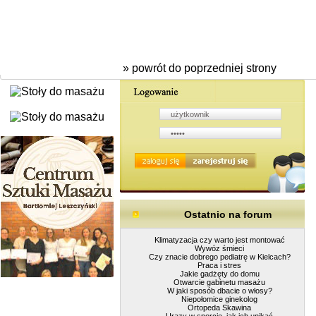
» powrót do poprzedniej strony
Ostatnio na forum
Klimatyzacja czy warto jest montować
Wywóz śmieci
Czy znacie dobrego pediatrę w Kielcach?
Praca i stres
Jakie gadżęty do domu
Otwarcie gabinetu masażu
W jaki sposób dbacie o włosy?
Niepołomice ginekolog
Ortopeda Skawina