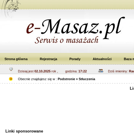
Strona główna
Rejestracja
Porady
Aktualności
Baza 
Dzisiaj jest
02.10.2025
rok , godzina:
17:22
Dziś imieniny:
Rac
Obecnie znajdujesz się w :
Podstronie » Stłuczenia
Li
Linki sponsorowane