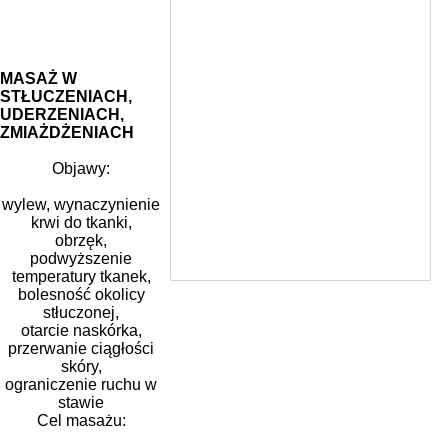
MASAŻ W
STŁUCZENIACH,
UDERZENIACH,
ZMIAŻDŻENIACH
Objawy:
wylew, wynaczynienie
krwi do tkanki,
obrzęk,
podwyższenie
temperatury tkanek,
bolesność okolicy
stłuczonej,
otarcie naskórka,
przerwanie ciągłości
skóry,
ograniczenie ruchu w
stawie
Cel masażu: