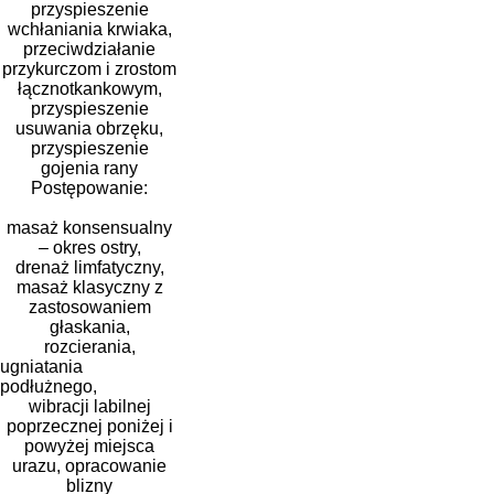
przyspieszenie
wchłaniania krwiaka,
przeciwdziałanie
przykurczom i zrostom
łącznotkankowym,
przyspieszenie
usuwania obrzęku,
przyspieszenie
gojenia rany
Postępowanie:
masaż konsensualny
– okres ostry,
drenaż limfatyczny,
masaż klasyczny z
zastosowaniem
głaskania,
rozcierania,
ugniatania
podłużnego,
wibracji labilnej
poprzecznej poniżej i
powyżej miejsca
urazu, opracowanie
blizny