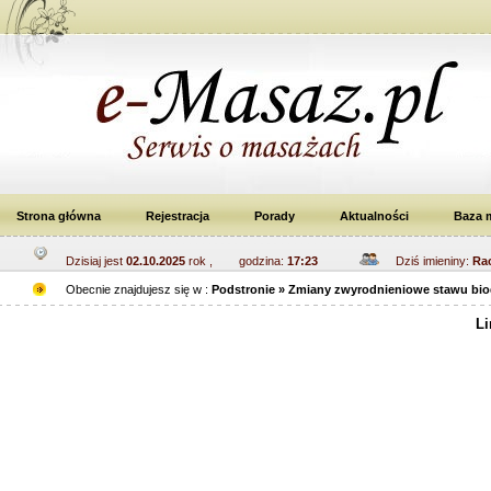
Strona główna
Rejestracja
Porady
Aktualności
Baza 
Dzisiaj jest
02.10.2025
rok , godzina:
17:23
Dziś imieniny:
Rac
Obecnie znajdujesz się w :
Podstronie » Zmiany zwyrodnieniowe stawu bi
Li