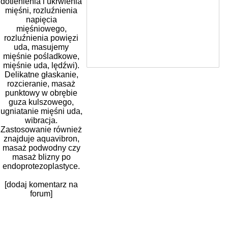
dotlenienia i ukrwienia
mięśni, rozluźnienia
napięcia
mięśniowego,
rozluźnienia powięzi
uda, masujemy
mięśnie pośladkowe,
mięśnie uda, lędźwi).
Delikatne głaskanie,
rozcieranie, masaż
punktowy w obrębie
guza kulszowego,
ugniatanie mięśni uda,
wibracja.
Zastosowanie również
znajduje aquavibron,
masaż podwodny czy
masaż blizny po
endoprotezoplastyce.
[dodaj komentarz na
forum]