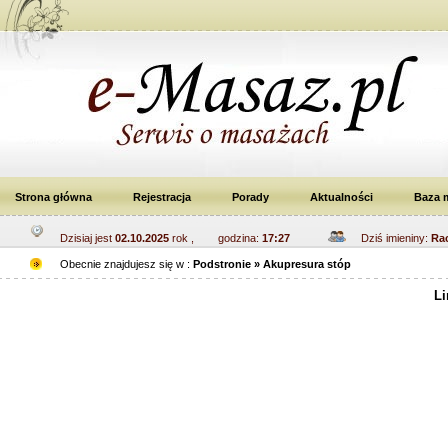
Strona główna
Rejestracja
Porady
Aktualności
Baza 
Dzisiaj jest
02.10.2025
rok , godzina:
17:27
Dziś imieniny:
Rac
Obecnie znajdujesz się w :
Podstronie » Akupresura stóp
Li