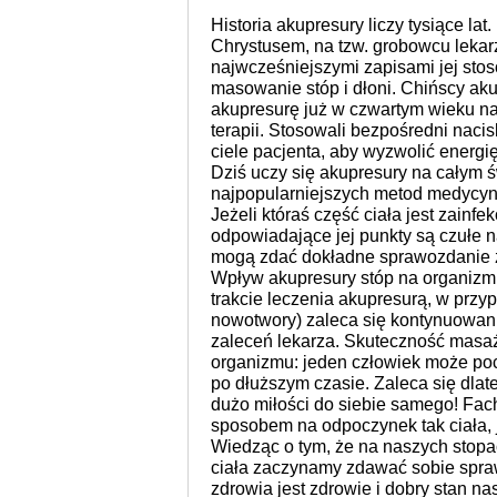
Historia akupresury liczy tysiące lat
Chrystusem, na tzw. grobowcu leka
najwcześniejszymi zapisami jej sto
masowanie stóp i dłoni. Chińscy aku
akupresurę już w czwartym wieku na
terapii. Stosowali bezpośredni nacis
ciele pacjenta, aby wyzwolić energi
Dziś uczy się akupresury na całym św
najpopularniejszych metod medycyn
Jeżeli któraś część ciała jest zainf
odpowiadające jej punkty są czułe n
mogą zdać dokładne sprawozdanie z
Wpływ akupresury stóp na organizm 
trakcie leczenia akupresurą, w przy
nowotwory) zaleca się kontynuowanie
zaleceń lekarza. Skuteczność masaż
organizmu: jeden człowiek może pocz
po dłuższym czasie. Zaleca się dlate
dużo miłości do siebie samego! Fa
sposobem na odpoczynek tak ciała, j
Wiedząc o tym, że na naszych stopa
ciała zaczynamy zdawać sobie spra
zdrowia jest zdrowie i dobry stan n