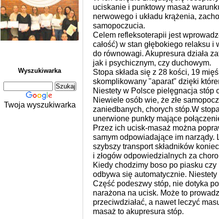
uciskanie i punktowy masaż warunk
nerwowego i układu krążenia, zach
samopoczucia.
Celem refleksoterapii jest wprowad
całość) w stan głębokiego relaksu 
do równowagi. Akupresura działa z
jak i psychicznym, czy duchowym.
Wyszukiwarka
Stopa składa się z 28 kości, 19 mięś
skomplikowany "aparat" dzięki któr
Niestety w Polsce pielęgnacja stóp c
Niewiele osób wie, że złe samopocz
Twoja wyszukiwarka
zaniedbanych, chorych stóp.W stopa
unerwione punkty mające połączenie
Przez ich ucisk-masaż można popraw
samym odpowiadające im narządy. L
szybszy transport składników konie
i złogów odpowiedzialnych za choro
Kiedy chodzimy boso po piasku czy
odbywa się automatycznie. Niestety 
Część podeszwy stóp, nie dotyka po
narażona na ucisk. Może to prowad
przeciwdziałać, a nawet leczyć masu
masaż to akupresura stóp.