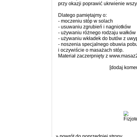
przy okazji poprawić ukrwienie wsz
Dlatego pamiętajmy o:
- moczeniu stóp w solach
- usuwaniu zgrubień i nagniotków
- używaniu różnego rodzaju wałków
- używaniu wkładek do butów z uwy
- noszenia specjalnego obuwia pob
i oczywiście o masażach stóp.
Materiał zaczerpnięty z
www.masaz
[dodaj komen
» powrót do poprzedniej strony