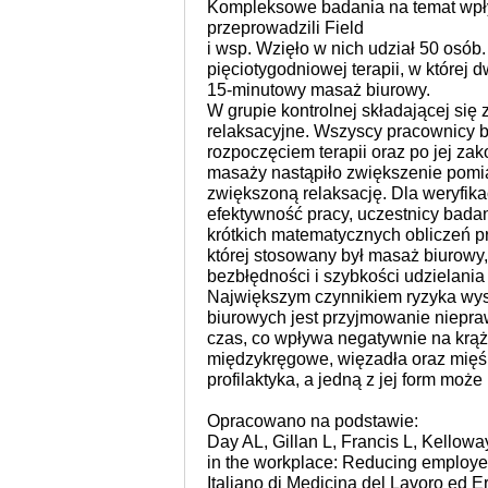
Kompleksowe badania na temat wp
przeprowadzili Field
i wsp. Wzięło w nich udział 50 osó
pięciotygodniowej terapii, w której
15-minutowy masaż biurowy.
W grupie kontrolnej składającej się
relaksacyjne. Wszyscy pracownicy 
rozpoczęciem terapii oraz po jej za
masaży nastąpiło zwiększenie pomia
zwiększoną relaksację. Dla weryfika
efektywność pracy, uczestnicy badan
krótkich matematycznych obliczeń p
której stosowany był masaż biurow
bezbłędności i szybkości udzielania
Największym czynnikiem ryzyka wys
biurowych jest przyjmowanie niepraw
czas, co wpływa negatywnie na krą
międzykręgowe, więzadła oraz mięś
profilaktyka, a jedną z jej form moż
Opracowano na podstawie:
Day AL, Gillan L, Francis L, Kellow
in the workplace: Reducing employee
Italiano di Medicina del Lavoro ed E