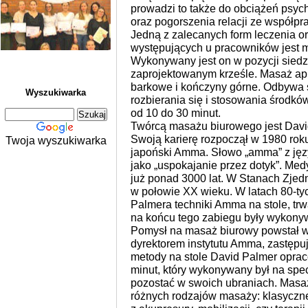
prowadzi to także do obciążeń psyc
oraz pogorszenia relacji ze współp
Jedną z zalecanych form leczenia ora
występujących u pracowników jest m
Wykonywany jest on w pozycji siedz
zaprojektowanym krześle. Masaż apli
barkowe i kończyny górne. Odbywa s
Wyszukiwarka
rozbierania się i stosowania środk
od 10 do 30 minut.
Twórcą masażu biurowego jest David
Swoją karierę rozpoczął w 1980 rok
Twoja wyszukiwarka
japoński Amma. Słowo „amma” z jęz
jako „uspokajanie przez dotyk”. Me
już ponad 3000 lat. W Stanach Zje
w połowie XX wieku. W latach 80-t
Palmera techniki Amma na stole, trw
na końcu tego zabiegu były wykonyw
Pomysł na masaż biurowy powstał w
dyrektorem instytutu Amma, zastępu
metody na stole David Palmer opra
minut, który wykonywany był na spec
pozostać w swoich ubraniach. Masaż
różnych rodzajów masaży: klasyczne