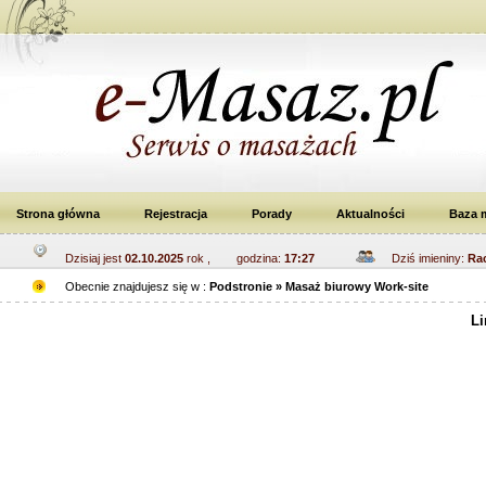
Strona główna
Rejestracja
Porady
Aktualności
Baza 
Dzisiaj jest
02.10.2025
rok , godzina:
17:27
Dziś imieniny:
Rac
Obecnie znajdujesz się w :
Podstronie » Masaż biurowy Work-site
Li