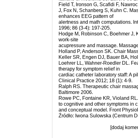
Field T, Ironson G, Scafidi F, Nawro
J, Fox N, Schanberg S, Kuhn C. Mas
enhances EEG pattern of
alertness and math computations. In
1996; 86 (3-4): 197-205.
Hodge M, Robinson C, Boehmer J, K
work-site
acupressure and massage. Massage T
Holland P, Anderson SK. Chair Mass
Keller SR, Engen DJ, Bauer BA, Ho
Loehrer LL, Wahner-Roedler DL. Feas
therapy for symptom relief in
cardiac catheter laboratory staff: A 
Clinical Practice 2012; 18 (1): 4-9.
Ralph RS. Therapeutic chair massage
Baltimore 2006.
Rowe PC, Fontaine KR, Violand RL. 
to cognitive and other symptoms in 
and conceptual model. Front Physiol
Źródło: Iwona Sulowska (
Centrum D
[dodaj komen