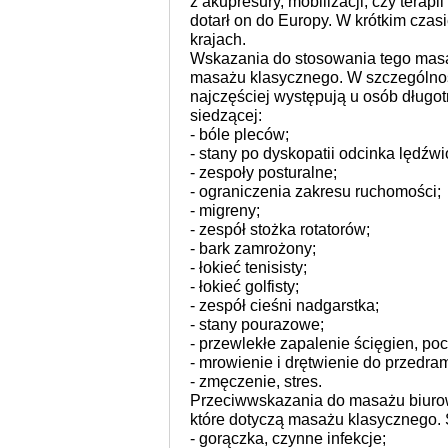
z akupresury, mobilizacji, czy terap
dotarł on do Europy. W krótkim czas
krajach.
Wskazania do stosowania tego mas
masażu klasycznego. W szczególnośc
najczęściej występują u osób długo
siedzącej:
- bóle pleców;
- stany po dyskopatii odcinka lędźw
- zespoły posturalne;
- ograniczenia zakresu ruchomości;
- migreny;
- zespół stożka rotatorów;
- bark zamrożony;
- łokieć tenisisty;
- łokieć golfisty;
- zespół cieśni nadgarstka;
- stany pourazowe;
- przewlekłe zapalenie ścięgien, p
- mrowienie i drętwienie do przedra
- zmęczenie, stres.
Przeciwwskazania do masażu biurow
które dotyczą masażu klasycznego. 
- gorączka, czynne infekcje;