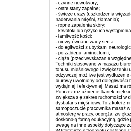
- czynne nowotwory;
- ostre stany zapalne;
- świeże urazy (uszkodzenia więzade
naderwania mięśni, złamania);
- ropne zapalenia skóry;
- krwotoki lub ryzyko ich wystąpienia
- łamliwość kości;
- niewyrównane wady serca;
- dolegliwości z ubytkami neurologi
- po zabiegu laminectomii;
- ciąża (przeciwwskazanie względne
Techniki stosowane w masażu biurow
tonusu mięśniowego i zwiększeniu uk
odżywczej możliwe jest wydłużenie 
biurowy uwolniony od dolegliwości 
wydajniej i efektywniej. Masaż ma ró
Poprzez rozluźnienie tkanek miękkic
zwiększa się zakres ruchomości w d
dysbalans mięśniowy. To z kolei zm
samopoczucie pracownika masaż wp
atmosferę w pracy, odpręża, zwiększ
doskonałą formą edukacyjną, gdzie
uwagę na inne aspekty dotyczące z
W literaturze przedmiotu dostępne 