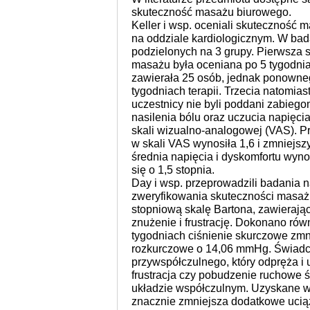
skuteczność masażu biurowego.
Keller i wsp. oceniali skuteczność 
na oddziale kardiologicznym. W bad
podzielonych na 3 grupy. Pierwsza s
masażu była oceniana po 5 tygodni
zawierała 25 osób, jednak ponown
tygodniach terapii. Trzecia natomiast
uczestnicy nie byli poddani zabieg
nasilenia bólu oraz uczucia napięci
skali wizualno-analogowej (VAS). Pr
w skali VAS wynosiła 1,6 i zmniejszy
średnia napięcia i dyskomfortu wyno
się o 1,5 stopnia.
Day i wsp. przeprowadzili badania 
zweryfikowania skuteczności masa
stopniową skalę Bartona, zawierając
znużenie i frustrację. Dokonano rów
tygodniach ciśnienie skurczowe zmn
rozkurczowe o 14,06 mmHg. Świadcz
przywspółczulnego, który odpręża i 
frustracja czy pobudzenie ruchowe
układzie współczulnym. Uzyskane w
znacznie zmniejsza dodatkowe uciąż