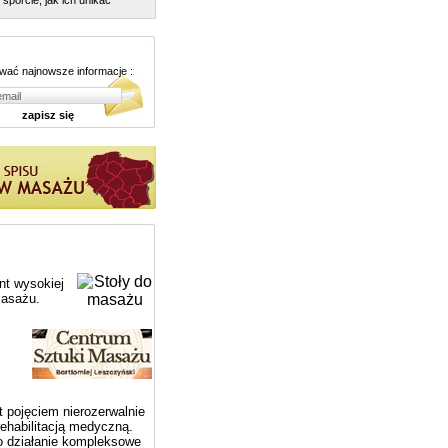
sporcie, jak ich unikać
wać najnowsze informacje :
zapisz się
nt wysokiej
masażu.
t pojęciem nierozerwalnie
ehabilitacją medyczną.
o działanie kompleksowe