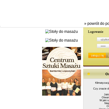
» powrót do po
Os
Klimatyzacj
Czy znacie d
Jak
Otwar
W jaki 
Nie
O