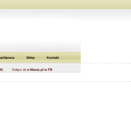
półpraca
Sklep
Kontakt
IG
Dołącz do
e-Masaz.pl w FB