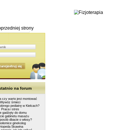
przedniej strony
tatnio na forum
a czy warto jest montować
Wywóz śmieci
obrego pediatrę w Kielcach?
Praca i stres
ie gadżęty do domu
cie gabinetu masażu
sposób dbacie o włosy?
połomice ginekolog
rtopeda Skawina