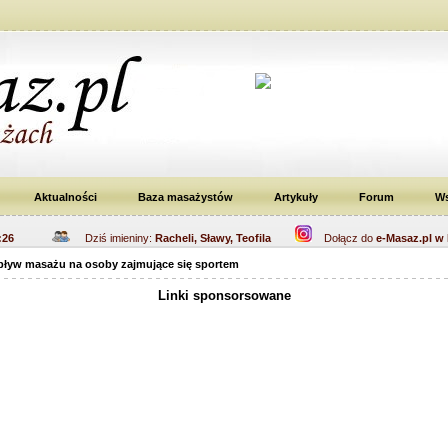
Aktualności
Baza masażystów
Artykuły
Forum
Ws
:26
Dziś imieniny:
Racheli, Sławy, Teofila
Dołącz do
e-Masaz.pl w 
pływ masażu na osoby zajmujące się sportem
Linki sponsorsowane