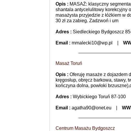
Opis :
MASAŻ: klasyczny segmentarn
shantala antycelulitowy korekcyjn
masażysta przyjedzie z łóżkiem w d
30 zł za zabieg. Zadzwoń i um
Adres :
Siedleckiego Bydgoszcz 85
Email :
mmalecki10@wp.pl
|
WW
Masaż Toruń
Opis :
Oferuję masaże z dojazdem do
kręgosłup, obręcz barkowa, stawy, t
kończyna dolna, powłoki brzuszne),d
Adres :
Wybickiego Toruń 87-100
Email :
agatha90@onet.eu
|
WW
Centrum Masażu Bydgoszcz