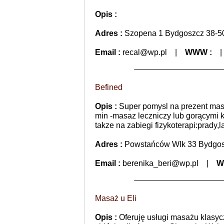
Opis :
Adres :
Szopena 1 Bydgoszcz 38-5
Email :
recal@wp.pl
|
WWW :
Befined
Opis :
Super pomysl na prezent masa
min -masaz leczniczy lub gorącymi
takze na zabiegi fizykoterapi:prady,
Adres :
Powstańców Wlk 33 Bydgos
Email :
berenika_beri@wp.pl
|
W
Masaż u Eli
Opis :
Oferuję usługi masażu klasyc