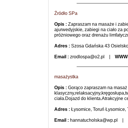
Źródło SPa
Opis :
Zapraszam na masaże i zabie
ajurwedyjskie, zabiegi na ciało za 
próżniowego oraz drenażu limfatycz
Adres :
Szosa Gdańska 43 Osielsk
Email :
zrodlospa@o2.pl
|
WWW
masażystka
Opis :
Gorąco zapraszam na masaż
klasyczny,relaksacyjny,kręgosłupa,t
ciała.Dojazd do klienta.Atrakcyjne ce
Adres :
Łysomice, Toruń Łysomice, 
Email :
hannatucholska@wp.pl
|