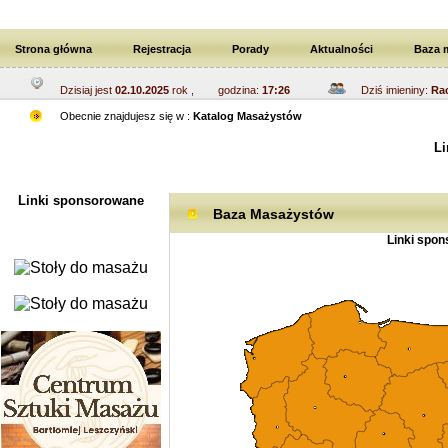
Strona główna
Rejestracja
Porady
Aktualności
Baza 
Dzisiaj jest
02.10.2025
rok , godzina:
17:26
Dziś imieniny:
Rac
Obecnie znajdujesz się w :
Katalog Masażystów
Li
Linki sponsorowane
Baza Masażystów
Linki spo