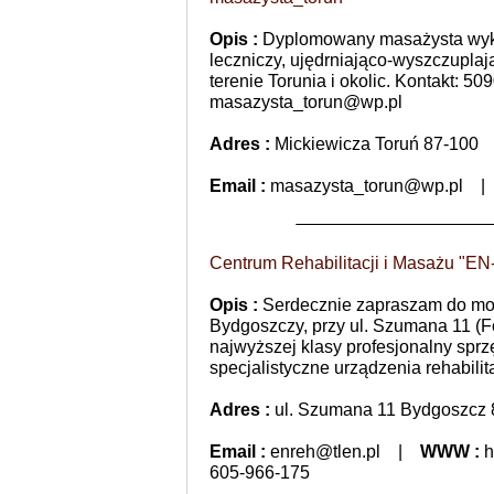
Opis :
Dyplomowany masażysta wyko
leczniczy, ujędrniająco-wyszczuplaj
terenie Torunia i okolic. Kontakt: 5
masazysta_torun@wp.pl
Adres :
Mickiewicza Toruń 87-100
Email :
masazysta_torun@wp.pl
Centrum Rehabilitacji i Masażu "E
Opis :
Serdecznie zapraszam do moj
Bydgoszczy, przy ul. Szumana 11 (F
najwyższej klasy profesjonalny spr
specjalistyczne urządzenia rehabili
Adres :
ul. Szumana 11 Bydgoszcz 
Email :
enreh@tlen.pl
|
WWW :
h
605-966-175