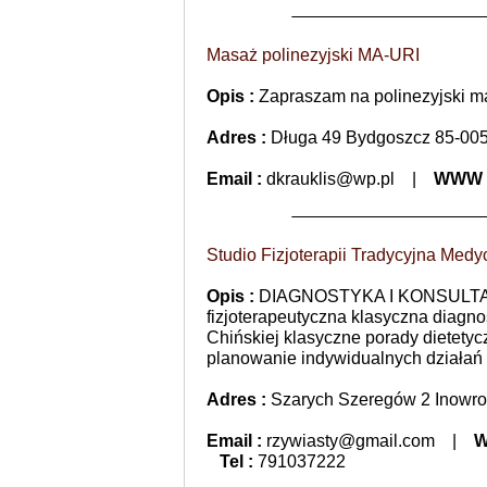
Masaż polinezyjski MA-URI
Opis :
Zapraszam na polinezyjski m
Adres :
Długa 49 Bydgoszcz 85-00
Email :
dkrauklis@wp.pl
|
WWW 
Studio Fizjoterapii Tradycyjna Med
Opis :
DIAGNOSTYKA I KONSULTACJ
fizjoterapeutyczna klasyczna diagn
Chińskiej klasyczne porady dietet
planowanie indywidualnych działań
Adres :
Szarych Szeregów 2 Inowro
Email :
rzywiasty@gmail.com
|
W
Tel :
791037222