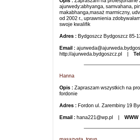
Opis :
Zapraszam na profesjonalne z
ajurwedy:abhyanga, samvahana, pin
makabhanga,masaż marmiczny, udvar
od 2002 r., uprawnienia zdobywała
swoje kwalifik
Adres :
Bydgoszcz Bydgoszcz 85-1
Email :
ajurweda@ajurweda.bydgos
http://ajurweda.bydgoszcz.pl
|
Tel
Hanna
Opis :
Zapraszam wszystkich na pro
fordonie
Adres :
Fordon ul. Zarembiny 19 B
Email :
hana221@wp.pl
|
WWW 
masazysta_torun