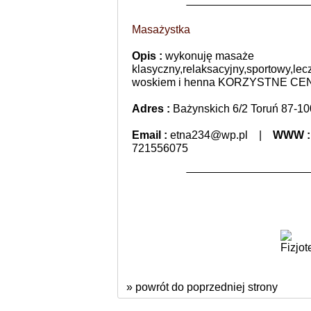
Masażystka
Opis :
wykonuję masaże
klasyczny,relaksacyjny,sportowy,lec
woskiem i henna KORZYSTNE CE
Adres :
Bażynskich 6/2 Toruń 87-10
Email :
etna234@wp.pl
|
WWW 
721556075
» powrót do poprzedniej strony