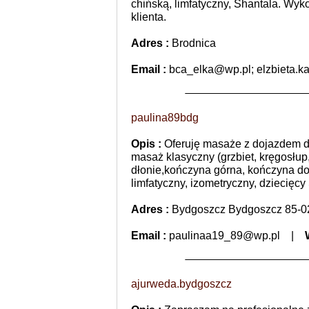
chińską, limfatyczny, Shantala. Wyk
klienta.
Adres :
Brodnica
Email :
bca_elka@wp.pl; elzbieta.ka
paulina89bdg
Opis :
Oferuję masaże z dojazdem d
masaż klasyczny (grzbiet, kręgosłup
dłonie,kończyna górna, kończyna do
limfatyczny, izometryczny, dziecięcy
Adres :
Bydgoszcz Bydgoszcz 85-0
Email :
paulinaa19_89@wp.pl
|
ajurweda.bydgoszcz