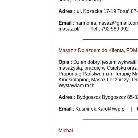
Adres :
ul. Kozacka 17-19 Toruń 87
Email :
harmonia.masaz@gmail.co
masaz.pl/
|
Tel :
792 589 992
Masaż z Dojazdem do Klienta, FDM
Opis :
Dzień dobry, jestem wykwali
masażystą, pracuję w Osielsku ora
Proponuję Państwu m.in. Terapię M
Kinesiotaping, Masaż Leczniczy, Te
Wystawiam rach
Adres :
Bydgoszcz Bydgoszcz 85-8
Email :
Kusmirek.Karol@wp.pl
|
Michał