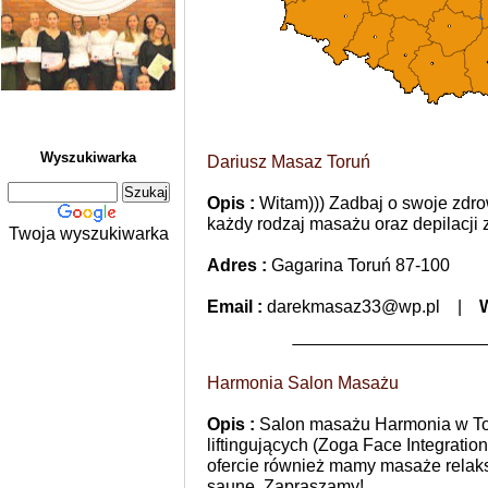
L
Wyszukiwarka
Dariusz Masaz Toruń
Opis :
Witam))) Zadbaj o swoje zdrowi
każdy rodzaj masażu oraz depilacj
Twoja wyszukiwarka
Adres :
Gagarina Toruń 87-100
Email :
darekmasaz33@wp.pl
|
Harmonia Salon Masażu
Opis :
Salon masażu Harmonia w Tor
liftingujących (Zoga Face Integrati
ofercie również mamy masaże relaks
saunę. Zapraszamy!