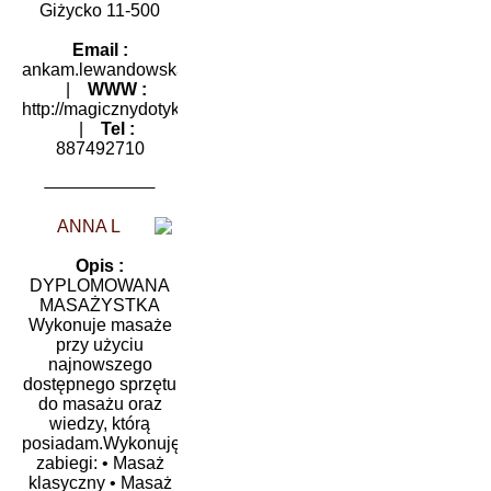
Giżycko 11-500
Email :
ankam.lewandowska@wp.pl
|
WWW :
http://magicznydotyk24.pl
|
Tel :
887492710
ANNA L
Opis :
DYPLOMOWANA
MASAŻYSTKA
Wykonuje masaże
przy użyciu
najnowszego
dostępnego sprzętu
do masażu oraz
wiedzy, którą
posiadam.Wykonuję
zabiegi: • Masaż
klasyczny • Masaż