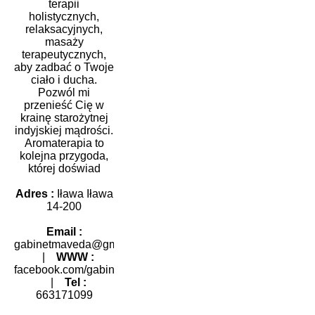
terapii
holistycznych,
relaksacyjnych,
masaży
terapeutycznych,
aby zadbać o Twoje
ciało i ducha.
Pozwól mi
przenieść Cię w
krainę starożytnej
indyjskiej mądrości.
Aromaterapia to
kolejna przygoda,
której doświad
Adres :
Iława Iława
14-200
Email :
gabinetmaveda@gmail.com
|
WWW :
facebook.com/gabinetmaveda
|
Tel :
663171099