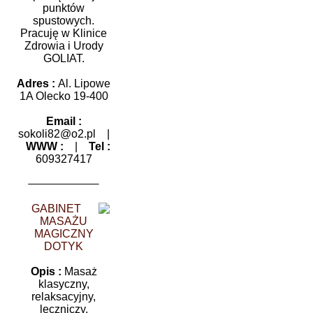
punktów
spustowych.
Pracuję w Klinice
Zdrowia i Urody
GOLIAT.
Adres :
Al. Lipowe
1A Olecko 19-400
Email :
sokoli82@o2.pl
|
WWW :
|
Tel :
609327417
GABINET
MASAŻU
MAGICZNY
DOTYK
Opis :
Masaż
klasyczny,
relaksacyjny,
leczniczy,