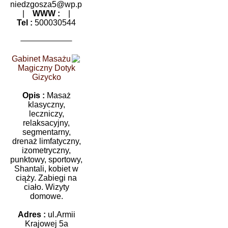
niedzgosza5@wp.pl
|
WWW :
|
Tel :
500030544
Gabinet Masażu
Magiczny Dotyk
Gizycko
Opis :
Masaż
klasyczny,
leczniczy,
relaksacyjny,
segmentarny,
drenaż limfatyczny,
izometryczny,
punktowy, sportowy,
Shantali, kobiet w
ciąży. Zabiegi na
ciało. Wizyty
domowe.
Adres :
ul.Armii
Krajowej 5a