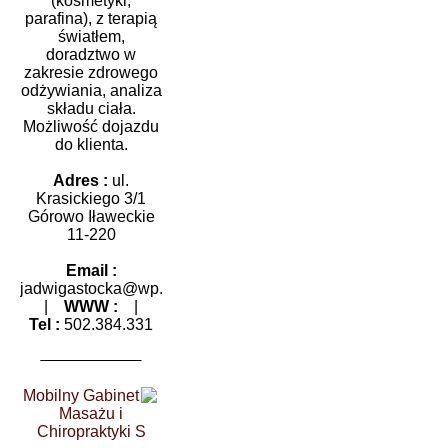
(kosmetyki,
parafina), z terapią
światłem,
doradztwo w
zakresie zdrowego
odżywiania, analiza
składu ciała.
Możliwość dojazdu
do klienta.
Adres :
ul.
Krasickiego 3/1
Górowo Iławeckie
11-220
Email :
jadwigastocka@wp.pl
|
WWW :
|
Tel :
502.384.331
Mobilny Gabinet
Masażu i
Chiropraktyki S