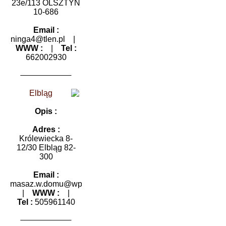
23e/113 OLSZTYN
10-686
Email :
ninga4@tlen.pl
|
WWW :
|
Tel :
662002930
Elbląg
Opis :
Adres :
Królewiecka 8-
12/30 Elbląg 82-
300
Email :
masaz.w.domu@wp.pl
|
WWW :
|
Tel :
505961140