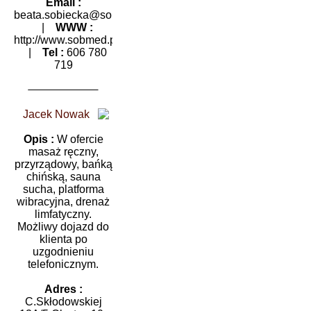
Email :
beata.sobiecka@sobmed.pl
|
WWW :
http://www.sobmed.pl
|
Tel :
606 780
719
Jacek Nowak
Opis :
W ofercie
masaż ręczny,
przyrządowy, bańką
chińską, sauna
sucha, platforma
wibracyjna, drenaż
limfatyczny.
Możliwy dojazd do
klienta po
uzgodnieniu
telefonicznym.
Adres :
C.Skłodowskiej