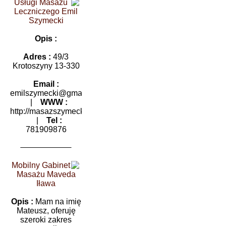
Usługi Masażu
Leczniczego Emil
Szymecki
Opis :
Adres :
49/3
Krotoszyny 13-330
Email :
emilszymecki@gmail.com
|
WWW :
http://masazszymecki.pl
|
Tel :
781909876
Mobilny Gabinet
Masażu Maveda
Iława
Opis :
Mam na imię
Mateusz, oferuję
szeroki zakres