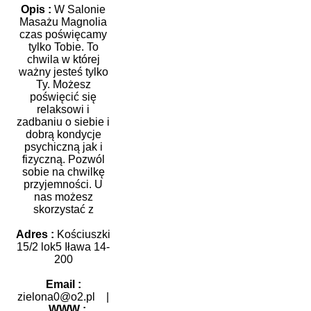
Opis :
W Salonie
Masażu Magnolia
czas poświęcamy
tylko Tobie. To
chwila w której
ważny jesteś tylko
Ty. Możesz
poświęcić się
relaksowi i
zadbaniu o siebie i
dobrą kondycje
psychiczną jak i
fizyczną. Pozwól
sobie na chwilkę
przyjemności. U
nas możesz
skorzystać z
Adres :
Kościuszki
15/2 lok5 Iława 14-
200
Email :
zielona0@o2.pl
|
WWW :