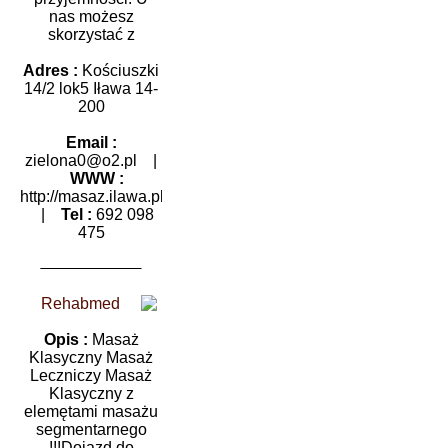
nas możesz
skorzystać z
Adres :
Kościuszki
14/2 lok5 Iława 14-
200
Email :
zielona0@o2.pl
|
WWW :
http://masaz.ilawa.pl
|
Tel :
692 098
475
Rehabmed
Opis :
Masaż
Klasyczny Masaż
Leczniczy Masaż
Klasyczny z
elemętami masażu
segmentarnego
!!!Dojazd do