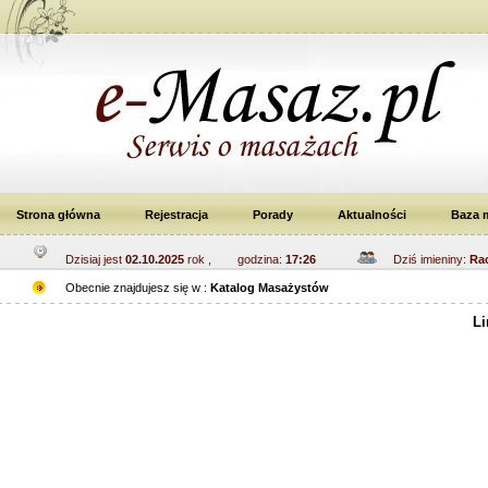
Strona główna
Rejestracja
Porady
Aktualności
Baza 
Dzisiaj jest
02.10.2025
rok , godzina:
17:26
Dziś imieniny:
Rac
Obecnie znajdujesz się w :
Katalog Masażystów
Li