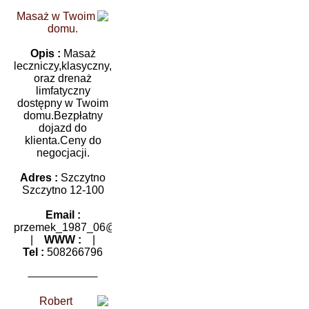
Masaż w Twoim
domu.
Opis :
Masaż
leczniczy,klasyczny,segmentarny,sportowy
oraz drenaż
limfatyczny
dostępny w Twoim
domu.Bezpłatny
dojazd do
klienta.Ceny do
negocjacji.
Adres :
Szczytno
Szczytno 12-100
Email :
przemek_1987_06@tlen.pl
|
WWW :
|
Tel :
508266796
Robert