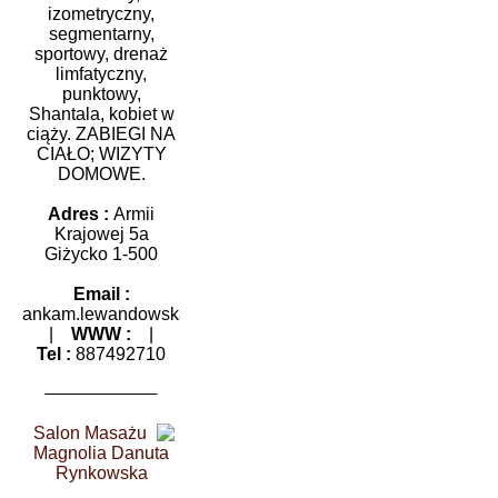
izometryczny,
segmentarny,
sportowy, drenaż
limfatyczny,
punktowy,
Shantala, kobiet w
ciąży. ZABIEGI NA
CIAŁO; WIZYTY
DOMOWE.
Adres :
Armii
Krajowej 5a
Giżycko 1-500
Email :
ankam.lewandowska@wp.pl
|
WWW :
|
Tel :
887492710
Salon Masażu
Magnolia Danuta
Rynkowska