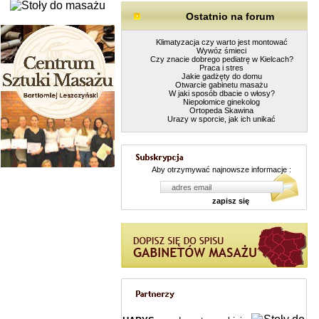
Ostatnio na forum
Klimatyzacja czy warto jest montować
Wywóz śmieci
Czy znacie dobrego pediatrę w Kielcach?
Praca i stres
Jakie gadżęty do domu
Otwarcie gabinetu masażu
W jaki sposób dbacie o włosy?
Niepołomice ginekolog
Ortopeda Skawina
Urazy w sporcie, jak ich unikać
Aby otrzymywać najnowsze informacje :
zapisz się