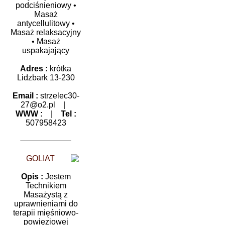
podciśnieniowy •
Masaż
antycellulitowy •
Masaż relaksacyjny
• Masaż
uspakajający
Adres :
krótka
Lidzbark 13-230
Email :
strzelec30-
27@o2.pl
|
WWW :
|
Tel :
507958423
GOLIAT
Opis :
Jestem
Technikiem
Masażystą z
uprawnieniami do
terapii mięśniowo-
powięziowej