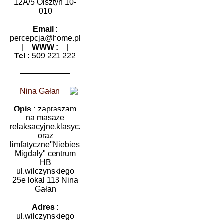
12A/5 Olsztyn 10-
010
Email :
percepcja@home.pl
|
WWW :
|
Tel :
509 221 222
Nina Gałan
Opis :
zapraszam
na masaze
relaksacyjne,klasyczne
oraz
limfatyczne''Niebieskie
Migdały" centrum
HB
ul.wilczynskiego
25e lokal 113 Nina
Gałan
Adres :
ul.wilczynskiego