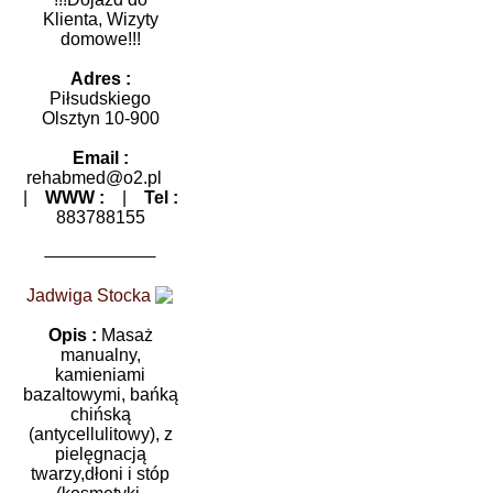
Klienta, Wizyty
domowe!!!
Adres :
Piłsudskiego
Olsztyn 10-900
Email :
rehabmed@o2.pl
|
WWW :
|
Tel :
883788155
Jadwiga Stocka
Opis :
Masaż
manualny,
kamieniami
bazaltowymi, bańką
chińską
(antycellulitowy), z
pielęgnacją
twarzy,dłoni i stóp