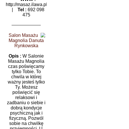
http://masaz.ilawa.pl
|
Tel :
692 098
475
Salon Masażu
Magnolia Danuta
Rynkowska
Opis :
W Salonie
Masażu Magnolia
czas poświęcamy
tylko Tobie. To
chwila w której
ważny jesteś tylko
Ty. Możesz
poświęcić się
relaksowi i
zadbaniu o siebie i
dobrą kondycje
psychiczną jak i
fizyczną. Pozwól
sobie na chwilkę
przyjemności. U