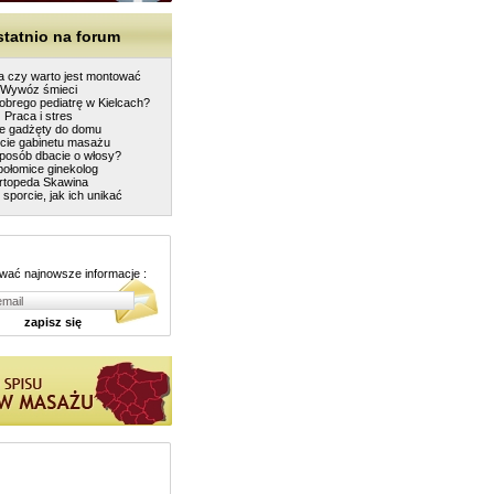
tatnio na forum
a czy warto jest montować
Wywóz śmieci
obrego pediatrę w Kielcach?
Praca i stres
ie gadżęty do domu
cie gabinetu masażu
sposób dbacie o włosy?
połomice ginekolog
rtopeda Skawina
sporcie, jak ich unikać
wać najnowsze informacje :
zapisz się