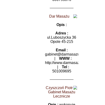
Dar Masażu
Opis :
Adres :
ul.Luboszycka 36
Opole 45-215
Email :
gabinet@darmasazu.pl
|
WWW :
http://www.darmasazu.pl
|
Tel :
501009695
Czyszczoń Piotr
Gabinet Masażu
Lecznicze
Opis :
wykonuję