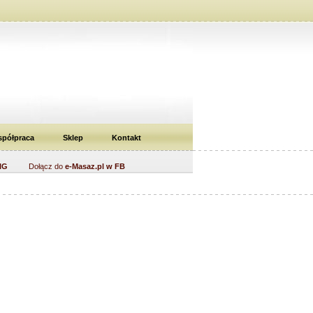
półpraca
Sklep
Kontakt
IG
Dołącz do
e-Masaz.pl w FB