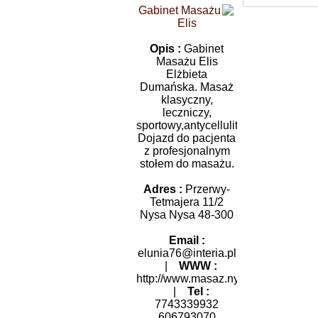
Gabinet Masażu
Elis
Opis :
Gabinet
Masażu Elis
Elżbieta
Dumańska. Masaż
klasyczny,
leczniczy,
sportowy,antycellulitowy.
Dojazd do pacjenta
z profesjonalnym
stołem do masażu.
Adres :
Przerwy-
Tetmajera 11/2
Nysa Nysa 48-300
Email :
elunia76@interia.pl
|
WWW :
http://www.masaz.nysa.pl
|
Tel :
7743339932
606793070