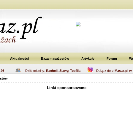
Aktualności
Baza masażystów
Artykuły
Forum
Ws
:26
Dziś imieniny:
Racheli, Sławy, Teofila
Dołącz do
e-Masaz.pl w 
ystów
Linki sponsorsowane