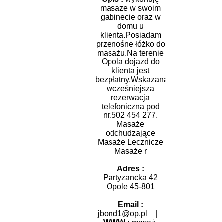
masaze w swoim
gabinecie oraz w
domu u
klienta.Posiadam
przenośne łóżko do
masażu.Na terenie
Opola dojazd do
klienta jest
bezpłatny.Wskazana
wcześniejsza
rezerwacja
telefoniczna pod
nr.502 454 277.
Masaże
odchudzające
Masaże Lecznicze
Masaże r
Adres :
Partyzancka 42
Opole 45-801
Email :
jbond1@op.pl
|