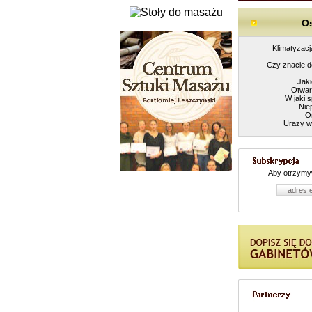
Os
Klimatyzacj
Czy znacie d
Jak
Otwar
W jaki 
Nie
O
Urazy w 
Aby otrzymy